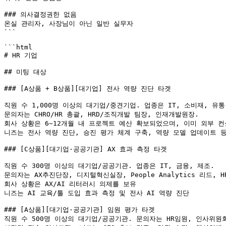
### 의사결정권한 없음

온실 관리자, 사장님이 아닌 일반 실무자

```

```html

# HR 기업

## 미팅 대상

### [A상품 + B상품][대기업] 전사 역량 진단 타겟

직원 수 1,000명 이상의 대기업/중견기업. 업종은 IT, 소비재, 유통
문의자는 CHRO/HR 총괄, HRD/조직개발 팀장, 인재개발원장.

회사 상황은 6~12개월 내 프로젝트 예산 확보되었으며, 이미 외부 컨
니즈는 전사 역량 진단, 승진 평가 체계 구축, 역량 모델 업데이트 등
### [C상품][대기업·공공기관] AX 효과 측정 타겟

직원 수 300명 이상의 대기업/공공기관. 업종은 IT, 금융, 제조.

문의자는 AX추진단장, 디지털혁신실장, People Analytics 리드, H
회사 상황은 AX/AI 리터러시 의제를 보유

니즈는 AI 교육/툴 도입 효과 측정 및 전사 AI 역량 진단

### [A상품][대기업·공공기관] 임원 평가 타겟

직원 수 500명 이상의 대기업/공공기관. 문의자는 HR임원, 인사위원회