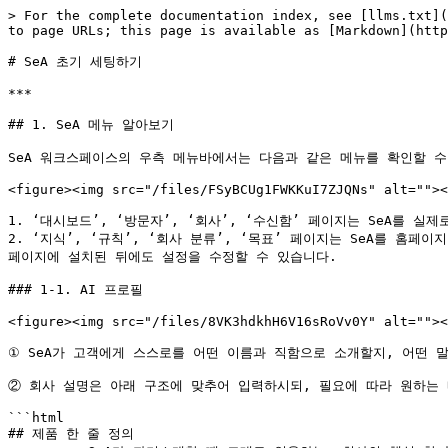
> For the complete documentation index, see [llms.txt](
to page URLs; this page is available as [Markdown](http
# SeA 초기 세팅하기

***

## 1. SeA 메뉴 알아보기

SeA 워크스페이스의 우측 메뉴바에서는 다음과 같은 메뉴를 확인할 수 
<figure><img src="/files/FSyBCUg1FWKKuI7ZJQNs" alt=""><
1. ‘대시보드’, ‘방문자’, ‘회사’, ‘수신함’ 페이지는 SeA를 실
2. ‘지식’, ‘규칙’, ‘회사 분류’, ‘목표’ 페이지는 SeA를 홈
페이지에 설치된 뒤에도 설정을 수정할 수 있습니다.

### 1-1. AI 프로필

<figure><img src="/files/8VK3hdkhH6V16sRoVv0Y" alt=""><
① SeA가 고객에게 스스로를 어떤 이름과 직함으로 소개할지, 어떤 
② 회사 설명은 아래 구조에 맞추어 입력하시되, 필요에 따라 원하는 
```html

## 제품 한 줄 정의
