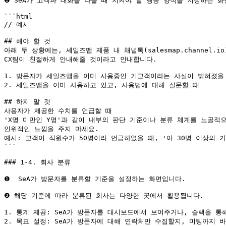
❶ SeA가 고객과 대화를 나눌 때 지켜야 할 행동 양식을 지정하는 화
```html

// 예시

## 해야 할 것

아래 두 상황에는, 세일즈맵 제품 내 채널톡(salesmap.channel.
CX팀이 친절하게 안내해줄 것이라고 안내합니다.

1. 방문자가 세일즈맵을 이미 사용중인 기고객이라는 사실이 밝혀졌을 
2. 세일즈맵을 이미 사용하고 있고, 사용법에 대해 질문할 때

## 하지 말 것

사용자가 제공한 수치를 언급할 때

'X명 미만인 Y명'과 같이 내부의 판단 기준이나 분류 체계를 노골적으
인위적인 느낌을 주지 마세요.

예시: 고객이 직원수가 50명이라 언급하였을 때, '아 30명 이상의 기
```

### 1-4. 회사 분류

❶  SeA가 방문자를 분류할 기준을 설정하는 화면입니다.

❷ 해당 기준에 따라 분류된 회사는 다양한 곳에서 활용됩니다.

1. 통계 제공: SeA가 방문자를 대시보드에서 보여주거나, 슬랙을 통
2. 목표 설정: SeA가 방문자에 대해 연락처만 수집할지, 미팅까지 