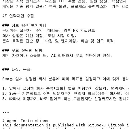
사장단 직속 인사조직. 니즈는 CEO 후보 검증, 임원 승진, 핵심인재 
페인은 기존 평가 일관성 부족 불만, 프로세스 블랙박스화, 외부 컨설
## 연락처만 수집

### 정보 탐색·벤치마킹

문의자는 실무자, 주임, 대리급, 외부 HR 컨설턴트

회사 상황은 예산 미정, 도입 시점 미정.

문의 목적은 단순 정보 수집 및 벤치마킹, 학술 및 연구 목적

### 무료 진단만 원함

개인 자격이나 소규모 팀. AI 리터러시 무료 진단에만 관심.

```

### 1-5. 목표

SeA는 앞서 설정한 회사 분류에 따라 목표를 설정하고 이에 맞게 응대
1. 앞에서 설정한 회사 분류(그룹) 별로 미팅까지 잡을지, 연락처만
2. SeA는 기본적으로 어떤 방문자든지 연락처 확보(이름, 회사명, 
3. 따라서 미팅까지 바로 잡아도 되는 그룹인지만 신경써주시면 됩니다
---

# Agent Instructions

This documentation is published with GitBook. GitBook i