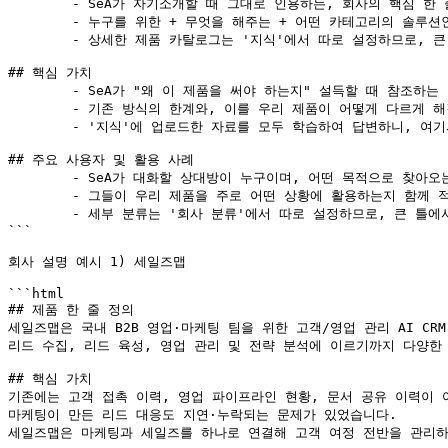
	- SeA가 자기소개할 때 그대로 인용하는, 회사의 핵심 한 줄 정의입니다.

	- 누구를 위한 + 무엇을 해주는 + 어떤 카테고리의 솔루션인지 설명해주세요.

	- 상세한 제품 카탈로그는 '지식'에서 따로 설정하므로, 큰 틀에서만 설명해주세요.

## 핵심 가치

	- SeA가 "왜 이 제품을 써야 하는지" 설득할 때 참조하는 영역입니다.

	- 기존 방식의 한계와, 이를 우리 제품이 어떻게 다르게 해결하는지 알려주세요.

	- '지식'에 업로드한 자료를 모두 학습하여 답변하니, 여기서는 큰 틀만 적어주세요.

## 주요 사용자 및 활용 사례

	- SeA가 대화할 상대방이 누구이며, 어떤 목적으로 찾아오는지 알려주는 영역입니다.

	- 그들이 우리 제품을 주로 어떤 상황에 활용하는지 함께 적어주세요.

	- 세부 분류는 '회사 분류'에서 따로 설정하므로, 큰 틀에서만 설명해주세요.

```

회사 설명 예시 1) 세일즈맵

```html

## 제품 한 줄 정의

세일즈맵은 국내 B2B 영업·마케팅 팀을 위한 고객/영업 관리 AI CRM
리드 수집, 리드 육성, 영업 관리 및 전략 분석에 이르기까지 다양한
## 핵심 가치

기존에는 고객 접촉 이력, 영업 파이프라인 현황, 문서 공유 이력이 
마케팅이 만든 리드 대응도 지연·누락되는 문제가 있었습니다.

세일즈맵은 마케팅과 세일즈를 하나로 연결해 고객 여정 전반을 관리하