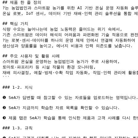
## 제품 한 줄 정의

?는 농업법인과 스마트팜 농가를 위한 AI 기반 온실 운영 자동화 솔루
온실 로봇, IoT 센서, 데이터 기반 재배·인력 관리 솔루션을 통합 제
## 핵심 가치

식량 수요는 늘어나는데 농업 노동력은 줄어드는 위기 속에서,

기존 스마트팜은 데이터 해석의 어려움과 파편화된 기술 적용으로 완전
?는 로봇·센서·데이터를 하나의 운영 체제 안에서 연결해 자동화하여

생산성과 양품률을 높이고, 에너지 비용과 인력 의존도를 낮춥니다.

## 주요 사용자 및 활용 사례

스마트팜 온실을 운영하는 농업법인과 농가가 주로 사용하며, 

토마토·파프리카 등 시설 작물의 환경 모니터링,

재배 의사결정, 예찰·방제·수확 작업 자동화, 작업·인력 관리에 활용합
```

### 1-2. 지식

❶ SeA가 답변할 때 참고할 수 있는 자료들을 업로드하는 영역입니다.
❷ SeA가 지금까지 학습한 자료 목록을 확인할 수 있습니다.

❸ 제품 탭은 SeA가 학습을 통해 인식한 제품과 고객 사례를 다시 
### 1-3. 규칙
