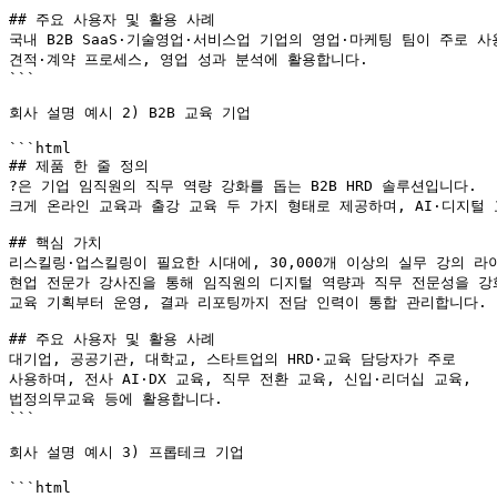
## 주요 사용자 및 활용 사례

국내 B2B SaaS·기술영업·서비스업 기업의 영업·마케팅 팀이 주로 사
견적·계약 프로세스, 영업 성과 분석에 활용합니다.

```

회사 설명 예시 2) B2B 교육 기업

```html

## 제품 한 줄 정의

?은 기업 임직원의 직무 역량 강화를 돕는 B2B HRD 솔루션입니다.

크게 온라인 교육과 출강 교육 두 가지 형태로 제공하며, AI·디지털 
## 핵심 가치

리스킬링·업스킬링이 필요한 시대에, 30,000개 이상의 실무 강의 라
현업 전문가 강사진을 통해 임직원의 디지털 역량과 직무 전문성을 강화
교육 기획부터 운영, 결과 리포팅까지 전담 인력이 통합 관리합니다.

## 주요 사용자 및 활용 사례

대기업, 공공기관, 대학교, 스타트업의 HRD·교육 담당자가 주로 

사용하며, 전사 AI·DX 교육, 직무 전환 교육, 신입·리더십 교육, 

법정의무교육 등에 활용합니다.

```

회사 설명 예시 3) 프롭테크 기업

```html
