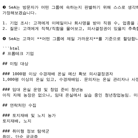
❸ SeA는 방문자가 어떤 그룹에 속하는지 판별하기 위해 스스로 생각하
가정해보겠습니다.

1. 기업 조사: 고객에게 이메일이나 회사명을 받아 직원 수, 업종을
2. 질문: 고객에게 직책/직함을 물어보고, 의사결정권이 있을지 추측
❹ SeA는 고객이 **어떤 그룹에 제일 가까운지**를 기준으로 할당합
```html

# 프롭테크 기업

## 미팅 대상

### 1000평 이상 수경재배 온실 예산 확보 의사결정권자

1,000평 이상의 온실 있고, 수경재배임. 문의자는 온실 관리자나 사
### 임대 온실 운영 및 창업 준비 청년농

아직 자체 농장은 없으나, 임대 온실에서 실습 중인 청년창업농임. 미
## 연락처만 수집

### 토지재배 및 노지 농가

토지재배, 노지

### 취미형 정보 탐색군

취미, 단순 궁금증
