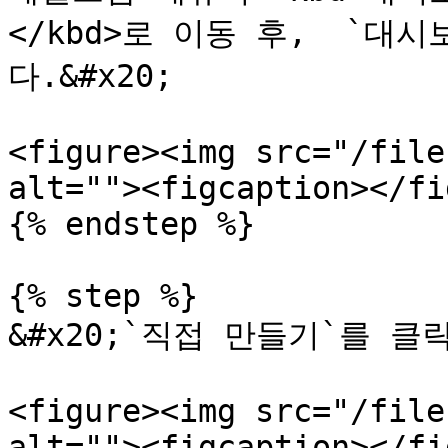
</kbd>로 이동 후,  `대
다.&#x20;

<figure><img src="/file
alt=""><figcaption></fi
{% endstep %}

{% step %}

&#x20;`직접 만들기`를 클릭
<figure><img src="/file
alt=""><figcaption></fi