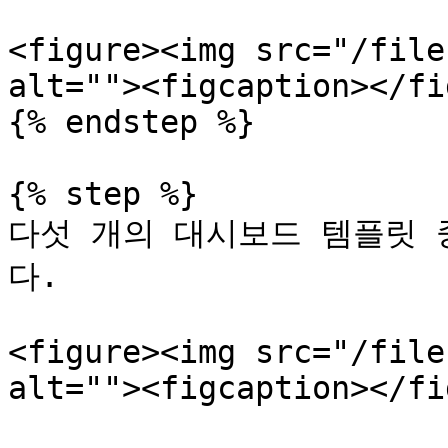
<figure><img src="/file
alt=""><figcaption></fi
{% endstep %}

{% step %}

다섯 개의 대시보드 템플릿 
다.

<figure><img src="/file
alt=""><figcaption></fi