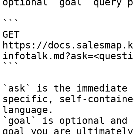
optional `goal` query p
```

GET 
https://docs.salesmap.k
infotalk.md?ask=<questi
```

`ask` is the immediate 
specific, self-containe
language.

`goal` is optional and 
goal you are ultimately