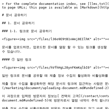
> For the complete documentation index, see [llms.txt](
to page URLs; this page is available as [Markdown](http
# 문서 공유하기

## 1. 문서 공유하기

### 1-1. 링크로 문서 공유하기

<figure><img src="/files/l36o9E9tB1vWej8EIlhK" al
문서를 업로드하면, 업로드한 문서를 열람 할 수 있는 링크를 생성할 
수 있습니다.

#### ① 일반 링크

<figure><img src="/files/hVfhHgL28ynFKmKqlbI0" alt
일반 링크로 문서를 공유할 때 제출 정보 수집의 활성화와 비활성화를 
제출 정보 수집을 활성화하면 해당 문서의 링크에 접근하는 사람은 문
(/marketing/document/uploading-document.md#undefin
이 과정으로 입력된 방문자의 정보는[ 컨택의 고객](/contact/contac
document.md#undefined-5)에 방문자로서 열람 내역이 추적 됩니다.
제출 정보 수집을 비활성화하면 방문자 정보를 입력하지 않고 바로 문서