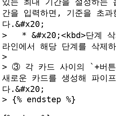
있는 최대 기간을 설정하는 
간을 입력하면, 기준을 초과
다.&#x20;

>   * &#x20;<kbd>단계
라인에서 해당 단계를 삭제하
>

> ③ 각 카드 사이의 `+버
새로운 카드를 생성해 파이프
다.&#x20;

> {% endstep %}
