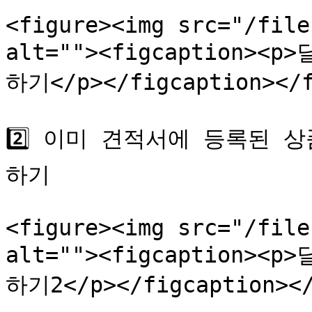
<figure><img src="/file
alt=""><figcaption
하기</p></figcaption></f
2️⃣ 이미 견적서에 등록된 
하기

<figure><img src="/file
alt=""><figcaption
하기2</p></figcaption></