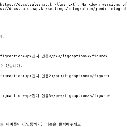
https://docs.salesmap.kr/llms.txt). Markdown versions of
s://docs.salesmap.kr/settings/integration/jandi-integrat
.

<figcaption><p>잔디 연동</p></figcaption></figure>

수 있습니다.

<figcaption><p>잔디 연동2</p></figcaption></figure>

<figcaption><p>잔디 연동3</p></figcaption></figure>

트 아이콘> \[연동하기] 버튼을 클릭해주세요.
