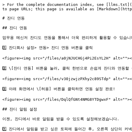
> For the complete documentation index, see [llms.txt](
to page URLs; this page is available as [Markdown](http
# 잔디 연동

## 잔디 연동

업무용 메신저 잔디도 연동을 통해서 더욱 편리하게 활용할 수 있습니다
1️⃣ 잔디회사 설정> 연동> 잔디 연동 버튼을 클릭

<figure><img src="/files/a0jNJUCHGj4Pi2EsYL2H" alt="">
2️⃣ \[잔디 연동] 버튼을 눌러, 클릭 한번으로 손쉽게 잔디와 연동할 
<figure><img src="/files/v30jzwjzPXhy2c89STdp" alt="">
3️⃣ 아래 화면에서 \[허용] 버튼을 클릭하면 연동 설정 완료!

<figure><img src="/files/DqlQfGNt4NMG8YTDgwxF" alt="">
## 잔디 알림 설정

이젠, 잔디에서 바로 알림을 받을 수 있도록 설정해보겠습니다.

1️⃣ 잔디에서 알림을 받고 싶은 토픽에 들어간 후, 오른쪽 상단의 커넥