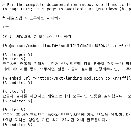
> For the complete documentation index, see [llms.txt](
to page URLs; this page is available as [Markdown](http
# 세일즈맵 X 모두싸인 시작하기

***

## 1. 세일즈맵 X 모두싸인 연동하기

{% @arcade/embed flowId="sqdL1JlIYHmJHpUU70Wl" url="<ht
{% stepper %}

{% step %}

모두싸인 연동을 위해서는 먼저 **세일즈맵 전용 요금제 결제**가 필요
아래 페이지를 통해 모두싸인 전용 요금제 결제를 신청해주시면, 모두
{% embed url="<https://mkt-landing.modusign.co.kr/affil
{% endstep %}

{% step %}

요금제 결제를 마쳤다면 세일즈맵에서 모두싸인 연동을 실시합니다. 모두싸인 연
{% endstep %}

{% step %}

로그인 후 세일즈맵으로 돌아와 **모두싸인에 계정 연동을 요청합니다.*
(요청 처리는 영업일 기준 최대 24시간 이내 완료됩니다.)

{% endstep %}
