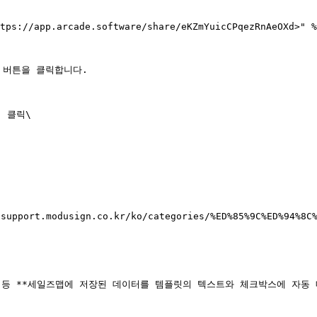
tps://app.arcade.software/share/eKZmYuicCPqezRnAeOXd>" %
 버튼을 클릭합니다.

클릭\

t.modusign.co.kr/ko/categories/%ED%85%9C%ED%94%8C%
등 **세일즈맵에 저장된 데이터를 템플릿의 텍스트와 체크박스에 자동 매핑