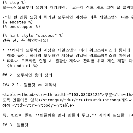
{% step %}

모두싸인으로부터 요청이 처리되면, `요금제 정보 새로 고침`을 클릭해 
\*한 번 연동 요청이 처리된 모두싸인 계정은 이후 세일즈맵의 다른 
{% endstep %}

{% endstepper %}

{% hint style="success" %}

연동 전, 꼭 확인하세요!

* **하나의 모두싸인 계정은 세일즈맵의 여러 워크스페이스에 동시에 연
  예를 들어, 하나의 모두싸인 계정을 영업팀 워크스페이스와 마케팅 워크스페이스에 연결할 수 있습니다.

* 따라서 모두싸인 연동 시 원활한 계약서 관리를 위해 개인 계정보다는
  {% endhint %}

## 2. 모두싸인 용어 정리

### 2-1. 템플릿 vs 계약서

<table><thead><tr><th width="103.08203125">구분</th
도록 만들어둔 양식</strong></td></tr><tr><td><strong>
생성 </td></tr></tbody></table>

즉, 빈칸이 뚫린 **템플릿을 먼저 만들어 두고,** 계약이 필요할 때
## 3. 템플릿
