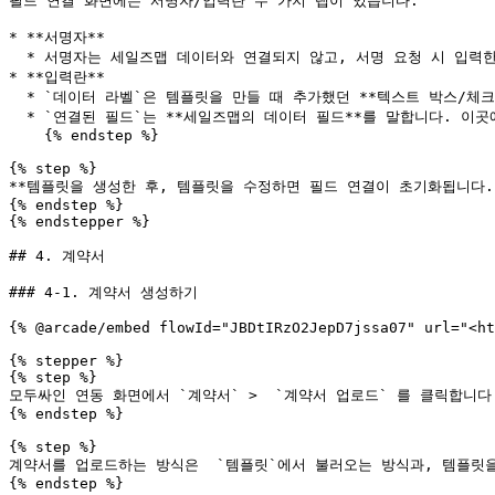
필드 연결 화면에는 서명자/입력란 두 가지 탭이 있습니다.

* **서명자**

  * 서명자는 세일즈맵 데이터와 연결되지 않고, 서명 요청 시 입력한 서명자의 이름이 자동으로 들어갑니다.

* **입력란**

  * `데이터 라벨`은 템플릿을 만들 때 추가했던 **텍스트 박스/체크 박스의 이름**입니다.

  * `연결된 필드`는 **세일즈맵의 데이터 필드**를 말합니다. 이곳에서 고객/딜/회사의 데이터 필드를 선택해 템플릿과 세일즈맵을 연결합니다.

    {% endstep %}

{% step %}

**템플릿을 생성한 후, 템플릿을 수정하면 필드 연결이 초기화됩니다.
{% endstep %}

{% endstepper %}

## 4. 계약서

### 4-1. 계약서 생성하기

{% @arcade/embed flowId="JBDtIRzO2JepD7jssa07" url="<ht
{% stepper %}

{% step %}

모두싸인 연동 화면에서 `계약서` >  `계약서 업로드` 를 클릭합니다.
{% endstep %}

{% step %}

계약서를 업로드하는 방식은  `템플릿`에서 불러오는 방식과, 템플릿을
{% endstep %}
