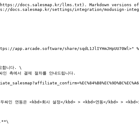
https://docs.salesmap.kr/llms.txt). Markdown versions of
s://docs.salesmap.kr/settings/integration/modusign-integ
tps://app.arcade.software/share/sqdL1JlIYHmJHpUU70Wl>" %
합니다. \

싸인 측에서 결제 절차를 안내드립니다.

iate_salesmap?affiliate_confirm=%EC%84%B8%EC%9D%BC%EC%A6
동은 <kbd>회사 설정</kbd> > <kbd>연동</kbd> > <kbd>
*\
