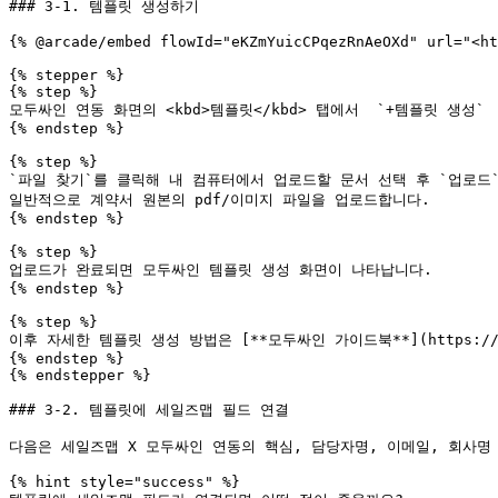
### 3-1. 템플릿 생성하기

{% @arcade/embed flowId="eKZmYuicCPqezRnAeOXd" url="<ht
{% stepper %}

{% step %}

모두싸인 연동 화면의 <kbd>템플릿</kbd> 탭에서  `+템플릿 생성` 
{% endstep %}

{% step %}

`파일 찾기`를 클릭해 내 컴퓨터에서 업로드할 문서 선택 후 `업로드` 
일반적으로 계약서 원본의 pdf/이미지 파일을 업로드합니다.

{% endstep %}

{% step %}

업로드가 완료되면 모두싸인 템플릿 생성 화면이 나타납니다.

{% endstep %}

{% step %}

이후 자세한 템플릿 생성 방법은 [**모두싸인 가이드북**](https://suppor
{% endstep %}

{% endstepper %}

### 3-2. 템플릿에 세일즈맵 필드 연결

다음은 세일즈맵 X 모두싸인 연동의 핵심, 담당자명, 이메일, 회사명 
{% hint style="success" %}
