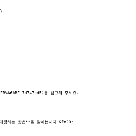
}

EB%A6%BF-7d747cd5)을 참고해 주세요.

하는 방법**을 알아봅니다.&#x20;
