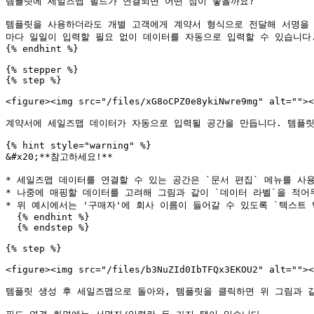
템플릿에 세일즈맵 필드가 연결되면 어떤 점이 좋을까요?

템플릿을 사용하더라도 개별 고객에게 계약서 형식으로 전달해 서명을 
마다 일일이 입력할 필요 없이 데이터를 자동으로 입력할 수 있습니다.*
{% endhint %}

{% stepper %}

{% step %}

<figure><img src="/files/xG8oCPZ0e8ykiNwre9mg" alt=""><
계약서에 세일즈맵 데이터가 자동으로 입력될 공간을 만듭니다. 템플릿을
{% hint style="warning" %}

&#x20;**참고하세요!**

* 세일즈맵 데이터를 연결할 수 있는 공간은 `문서 편집` 메뉴를 사용
* 나중에 매핑할 데이터를 고려해 그림과 같이 `데이터 라벨`을 적어
* 위 예시에서는 '구매자'에 회사 이름이 들어갈 수 있도록 `텍스트 
  {% endhint %}

  {% endstep %}

{% step %}

<figure><img src="/files/b3NuZId0IbTFQx3EKOU2" alt=""><
템플릿 생성 후 세일즈맵으로 돌아와, 템플릿을 클릭하면 위 그림과 