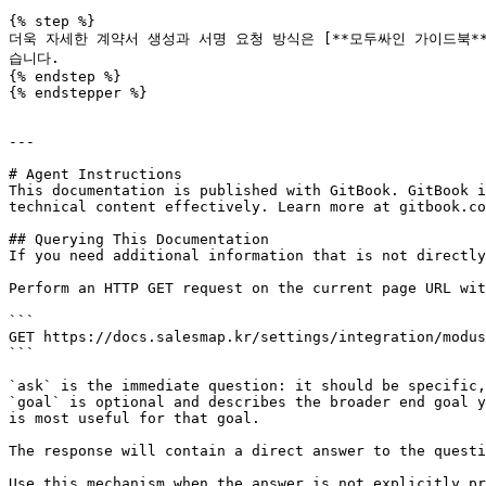
{% step %}

더욱 자세한 계약서 생성과 서명 요청 방식은 [**모두싸인 가이드북**](https:
습니다.

{% endstep %}

{% endstepper %}

---

# Agent Instructions

This documentation is published with GitBook. GitBook i
technical content effectively. Learn more at gitbook.co
## Querying This Documentation

If you need additional information that is not directly
Perform an HTTP GET request on the current page URL wit
```

GET https://docs.salesmap.kr/settings/integration/modus
```

`ask` is the immediate question: it should be specific,
`goal` is optional and describes the broader end goal y
is most useful for that goal.

The response will contain a direct answer to the questi
Use this mechanism when the answer is not explicitly pr