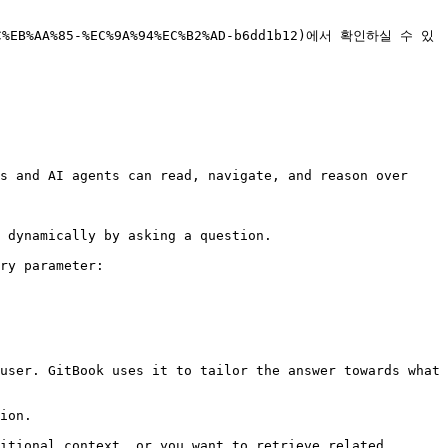
EB%AA%85-%EC%9A%94%EC%B2%AD-b6dd1b12)에서 확인하실 수 있
s and AI agents can read, navigate, and reason over 
 dynamically by asking a question.

ry parameter:

user. GitBook uses it to tailor the answer towards what 
ion.

itional context, or you want to retrieve related 