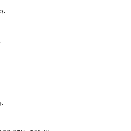
.



.
